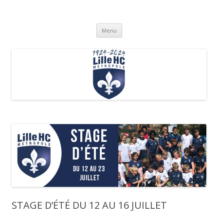
Lille Métropole Hockey Club
Club de hockey sur gazon
Aller
Menu
au
contenu
STAGE D’ÉTÉ DU 12 AU 16 JUILLET