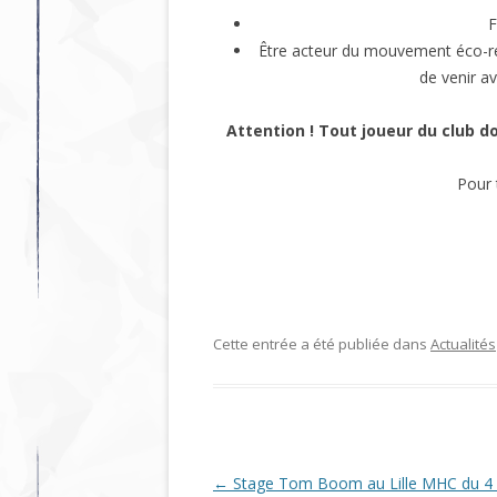
F
Être acteur du mouvement éco-re
de venir a
Attention ! Tout joueur du club do
Pour 
Cette entrée a été publiée dans
Actualités
Navigation
←
Stage Tom Boom au Lille MHC du 4 au