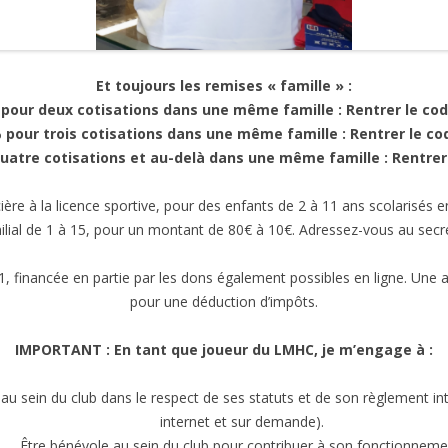
Et toujours les remises « famille » :
pour deux cotisations dans une même famille : Rentrer le co
pour trois cotisations dans une même famille : Rentrer le c
uatre cotisations et au-delà dans une même famille : Rentrer
cière à la licence sportive, pour des enfants de 2 à 11 ans scolarisés
lial de 1 à 15, pour un montant de 80€ à 10€. Adressez-vous au secrét
 financée en partie par les dons également possibles en ligne. Une at
pour une déduction d’impôts.
IMPORTANT : En tant que joueur du LMHC, je m’engage à :
u sein du club dans le respect de ses statuts et de son règlement intér
internet et sur demande).
Être bénévole au sein du club pour contribuer à son fonctionneme