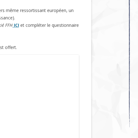
angers même ressortissant européen, un
ssance).
cié FFH
ICI
et compléter le questionnaire
t offert.