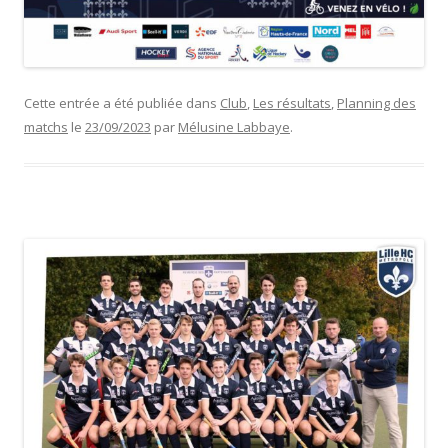
Cette entrée a été publiée dans
Club
,
Les résultats
,
Planning des
matchs
le
23/09/2023
par
Mélusine Labbaye
.