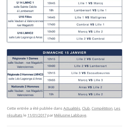
Cette entrée a été publiée dans
Actualités
,
Club
,
Compétition
,
Les
résultats
le
11/01/2017
par
Mélusine Labbaye
.