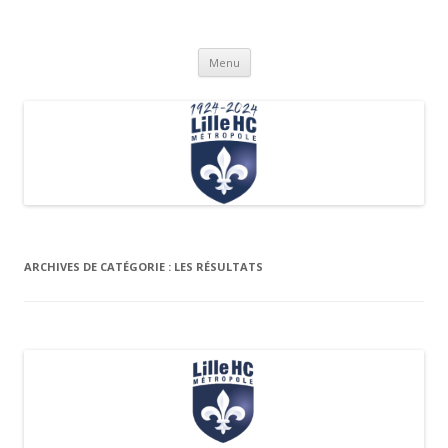
Lille Métropole Hockey Club
Club de hockey sur gazon
Aller
Menu
au
contenu
ARCHIVES DE CATÉGORIE :
LES RÉSULTATS