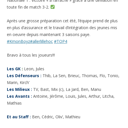
Nationale 1 : Victoire « à l’arrache » grâce à une déviation en
toute fin de match 3-2.
Après une grosse préparation cet été, l’équipe prend de plus
en plus d’assurance et le travail d’intégration des jeunes mis
en oeuvre depuis maintenant 3 saisons paye.
#KmonBoyz
#allerlillehoc
#TOP4
Bravo à tous les joueurs!!!
Les GK
:
Leon, Jules
Les Défenseurs :
Thib, La Sen, Brieuc, Thomas, Flo, Tonio,
Marin, Kirch’
Les Milieux :
TV, Bast, Mix (c), La Jard, Ben, Manu
Les Avants :
Antoine, Jérôme, Louis, Jules, Arthur, Litcha,
Mathias
Et au Staff :
Ben, Cédric, Oliv’, Mathieu